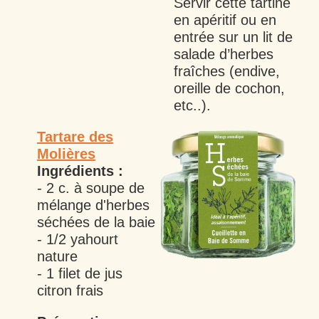
Servir cette tartine
en apéritif ou en
entrée sur un lit de
salade d’herbes
fraîches (endive,
oreille de cochon,
etc..).
Tartare des
Molières
Ingrédients :
- 2 c. à soupe de
mélange d'herbes
séchées de la baie
- 1/2 yahourt
nature
- 1 filet de jus
citron frais