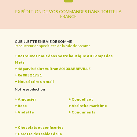
EXPÉDITION DE VOS COMMANDES DANS TOUTE LA
FRANCE
CUEILLETTE EN BAIE DE SOMME
Producteur de spécialités de la baie de Somme
+ Retrouvez nous dans notre boutique Au Temps des
Mets
+ 18 parvis Saint Vulfran 80100 ABBEVILLE
+ 06 08 52 17 51
+
Nous écrire un mail
Notre production
+ Argousier
+ Coquelicot
+ Rose
+ Absinthe maritime
+ Violette
+ Condiments
+ Chocolats et confiseries
+ Carotte des sables de la