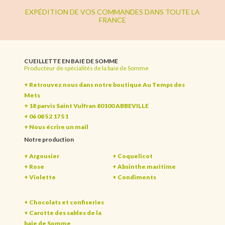
EXPÉDITION DE VOS COMMANDES DANS TOUTE LA
FRANCE
CUEILLETTE EN BAIE DE SOMME
Producteur de spécialités de la baie de Somme
+ Retrouvez nous dans notre boutique Au Temps des
Mets
+ 18 parvis Saint Vulfran 80100 ABBEVILLE
+ 06 08 52 17 51
+
Nous écrire un mail
Notre production
+ Argousier
+ Coquelicot
+ Rose
+ Absinthe maritime
+ Violette
+ Condiments
+ Chocolats et confiseries
+ Carotte des sables de la
baie de Somme